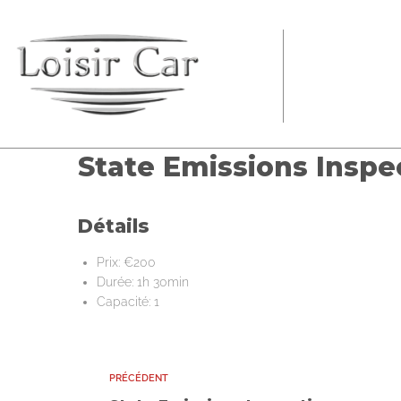
State Emissions Inspe
Détails
Prix:
€
200
Durée:
1h 30min
Capacité:
1
PRÉCÉDENT