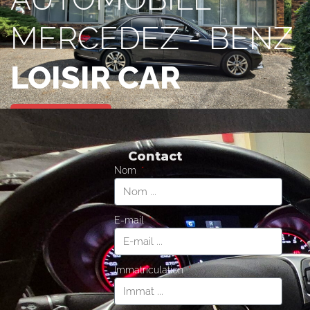
MERCEDEZ - BENZ
LOISIR CAR
05.56.13.36.91
Contact
Nom
E-mail
Immatriculation