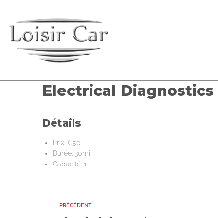
Electrical Diagnostics
Détails
Prix:
€
50
Durée:
30min
Capacité:
1
PRÉCÉDENT